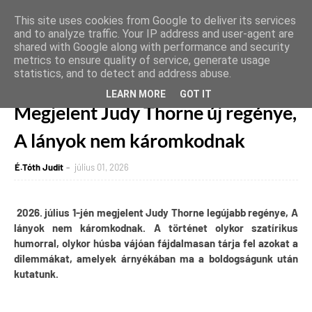
This site uses cookies from Google to deliver its services
and to analyze traffic. Your IP address and user-agent are
shared with Google along with performance and security
metrics to ensure quality of service, generate usage
statistics, and to detect and address abuse.
Főoldal
hírek
Megjelent Judy Thorne új regénye, A lányok nem káromkodnak
LEARN MORE
GOT IT
Megjelent Judy Thorne új regénye,
A lányok nem káromkodnak
É.Tóth Judit
július 01, 2026
2026. július 1-jén megjelent Judy Thorne legújabb regénye, A
lányok nem káromkodnak. A történet olykor szatírikus
humorral, olykor húsba vájóan fájdalmasan tárja fel azokat a
dilemmákat, amelyek árnyékában ma a boldogságunk után
kutatunk.