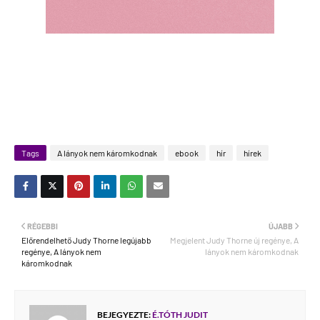
Tags
A lányok nem káromkodnak
ebook
hír
hírek
RÉGEBBI
ÚJABB
Előrendelhető Judy Thorne legújabb
Megjelent Judy Thorne új regénye, A
regénye, A lányok nem
lányok nem káromkodnak
káromkodnak
BEJEGYEZTE:
É.TÓTH JUDIT