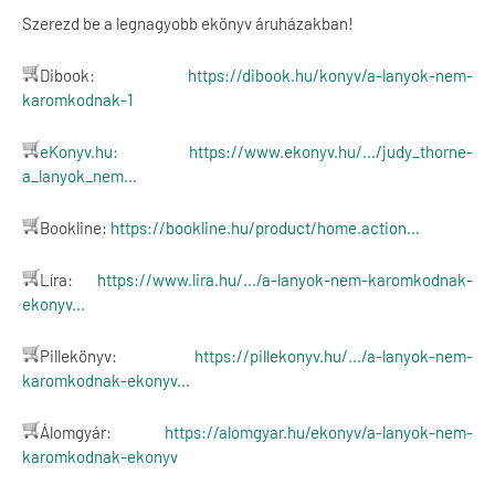
Szerezd be a legnagyobb ekönyv áruházakban!
Dibook:
https://dibook.hu/konyv/a-lanyok-nem-
karomkodnak-1
eKonyv.hu:
https://www.ekonyv.hu/.../judy_thorne-
a_lanyok_nem...
Bookline:
https://bookline.hu/product/home.action...
Líra:
https://www.lira.hu/.../a-lanyok-nem-karomkodnak-
ekonyv...
Pillekönyv:
https://pillekonyv.hu/.../a-lanyok-nem-
karomkodnak-ekonyv...
Álomgyár:
https://alomgyar.hu/ekonyv/a-lanyok-nem-
karomkodnak-ekonyv