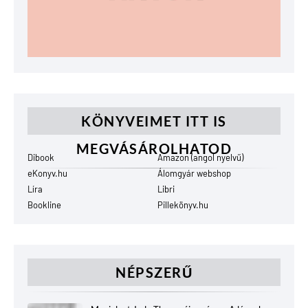
KÖNYVEIMET ITT IS
MEGVÁSÁROLHATOD
Dibook
Amazon (angol nyelvű)
eKonyv.hu
Álomgyár webshop
Líra
Libri
Bookline
Pillekönyv.hu
NÉPSZERŰ