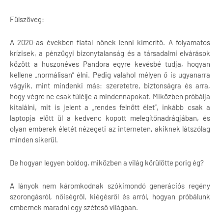
Fülszöveg:
A 2020-as években fiatal nőnek lenni kimerítő. A folyamatos
krízisek, a pénzügyi bizonytalanság és a társadalmi elvárások
között a huszonéves Pandora egyre kevésbé tudja, hogyan
kellene „normálisan” élni. Pedig valahol mélyen ő is ugyanarra
vágyik, mint mindenki más: szeretetre, biztonságra és arra,
hogy végre ne csak túlélje a mindennapokat. Miközben próbálja
kitalálni, mit is jelent a „rendes felnőtt élet”, inkább csak a
laptopja előtt ül a kedvenc kopott melegítőnadrágjában, és
olyan emberek életét nézegeti az interneten, akiknek látszólag
minden sikerül.
De hogyan legyen boldog, miközben a világ körülötte porig ég?
A lányok nem káromkodnak szókimondó generációs regény
szorongásról, nőiségről, kiégésről és arról, hogyan próbálunk
embernek maradni egy széteső világban.