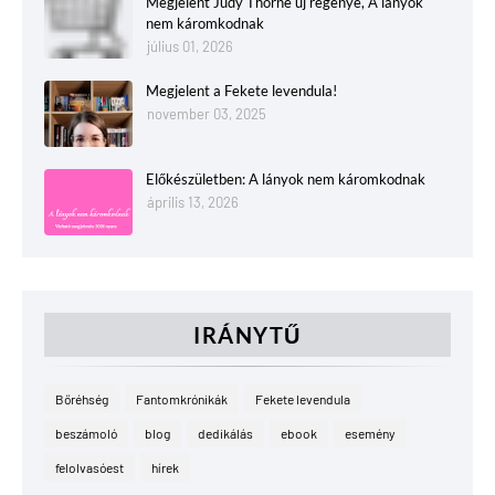
Megjelent Judy Thorne új regénye, A lányok
nem káromkodnak
július 01, 2026
Megjelent a Fekete levendula!
november 03, 2025
Előkészületben: A lányok nem káromkodnak
április 13, 2026
IRÁNYTŰ
Bőréhség
Fantomkrónikák
Fekete levendula
beszámoló
blog
dedikálás
ebook
esemény
felolvasóest
hírek